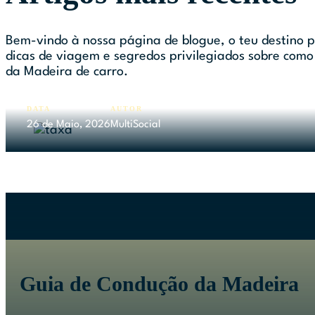
Bem-vindo à nossa página de blogue, o teu destino p
dicas de viagem e segredos privilegiados sobre como
da Madeira de carro.
Nova Taxa de Aluguer de Carro
Partir de Junho de 2026
DATA
AUTOR
26 de Maio, 2026
MultiSocial
Guia de Condução da Madeira