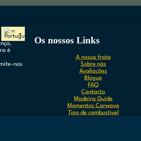
Funchal
 favoritos,
Câmara de Lobos
ais idílicas
Os nossos Links
ssência da
Ribeira Brava
ança,
ra é
Ponta do Sol
A nossa frota
Calheta
Sobre nós
rmite-nos
Avaliações
Blogue
FAQ
Contacto
Madeira Guide
Momentos Carwave
Tipo de combustível