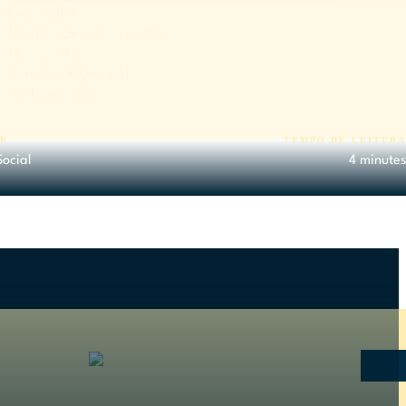
Guia
(18)
er
Pontos de acesso
(10)
férias
(4)
Curiosidades
(3)
Notícias
(2)
 a Carwave é tão especial?
R
TEMPO DE LEITUR
Social
4 minute