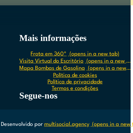
Porto Moniz
São Vicente
Mais informações
Santana
Machico
Frota em 360º
(opens in a new tab)
Santa Cruz
Visita Virtual do Escritório
(opens in a new tab)
Mapa Bombas de Gasolina
(opens in a new tab)
Política de cookies
Política de privacidade
Termos e condições
Segue-nos
Segue-nos no Instagram
Segue-nos no Facebook
Siga-nos no Spotify
Segue-nos no Youtube
Segue-nos no TikTok
Desenvolvido por
multisocial.agency
(opens in a new 