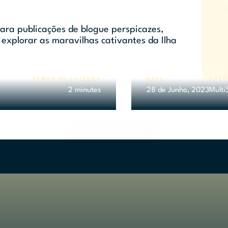
Filt
ara publicações de blogue perspicazes,
 explorar as maravilhas cativantes da Ilha
s na Madeira a
Porque é que
TEMPO DE LEITURA
DATA
AUTO
2 minutes
28 de Junho, 2023
Multi
Carregar mais (30)