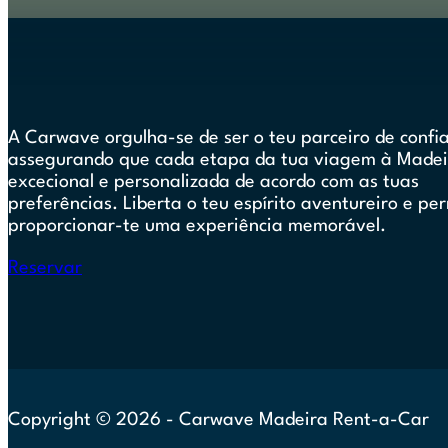
A nossa equipa criou uma seleção dos nossos hotspots
dos melhores bares e restaurantes, e até das praias m
da bela Ilha da Madeira. Experimenta a verdadeira e
A Carwave orgulha-se de ser o teu parceiro de confi
Madeira como nunca antes connosco.
assegurando que cada etapa da tua viagem à Madei
excecional e personalizada de acordo com as tuas
Ver guia
preferências. Liberta o teu espírito aventureiro e pe
proporcionar-te uma experiência memorável.
Reservar
Copyright © 2026 - Carwave Madeira Rent-a-Car