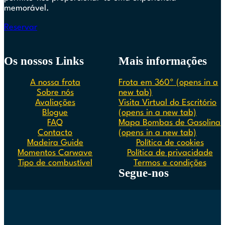
memorável.
Reservar
Os nossos Links
Mais informações
A nossa frota
Frota em 360º
(opens in a
Sobre nós
new tab)
Avaliações
Visita Virtual do Escritório
Blogue
(opens in a new tab)
FAQ
Mapa Bombas de Gasolina
Contacto
(opens in a new tab)
Madeira Guide
Política de cookies
Momentos Carwave
Política de privacidade
Tipo de combustível
Termos e condições
Segue-nos
Segue-nos no Instagram
Segue-nos no Facebook
Siga-nos no Spotify
Segue-nos no Youtube
Segue-nos no TikTok