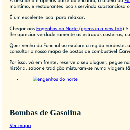
A destilaria é apenas parte do encanto, a aldeia do
Po
marítimo, e restaurantes locais servindo substanciosa c
É um excelente local para relaxar.
Chegar aos
Engenhos do Norte
(opens in a new tab)
é 
lhe apreciar verdadeiramente as estradas costeiras, c
Quer venha do Funchal ou explore a região nordeste, 
consultar o nosso mapa de postos de combustível Car
Por isso, vá em frente, reserve o seu aluguer, pegue 
história, sabor e tradição misturam-se numa viagem t
Bombas de Gasolina
Ver mapa