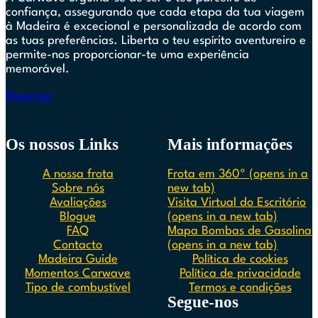
confiança, assegurando que cada etapa da tua viagem
à Madeira é excecional e personalizada de acordo com
as tuas preferências. Liberta o teu espírito aventureiro e
permite-nos proporcionar-te uma experiência
memorável.
Reservar
Os nossos Links
Mais informações
A nossa frota
Frota em 360º
(opens in a
Sobre nós
new tab)
Avaliações
Visita Virtual do Escritório
Blogue
(opens in a new tab)
FAQ
Mapa Bombas de Gasolina
Contacto
(opens in a new tab)
Madeira Guide
Política de cookies
Momentos Carwave
Política de privacidade
Tipo de combustível
Termos e condições
Segue-nos