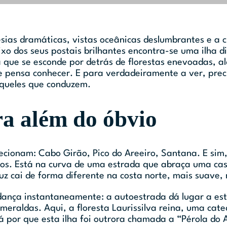
sias dramáticas, vistas oceânicas deslumbrantes e a c
o dos seus postais brilhantes encontra-se uma ilha d
que se esconde por detrás de florestas enevoadas, ald
e pensa conhecer
. E para verdadeiramente a ver, pre
àqueles que conduzem.
ra além do óbvio
recionam: Cabo Girão, Pico do Areeiro, Santana. E sim
os. Está na curva de uma estrada que abraça uma casc
uz cai de forma diferente na costa norte, mais suave, 
dança instantaneamente: a autoestrada dá lugar a est
meraldas. Aqui, a floresta Laurissilva reina, uma cat
rá por que esta ilha foi outrora chamada a “Pérola do 