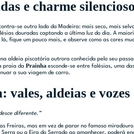
idas e charme silencios
 encontra-se outro lado da Madeira: mais seco, mais se
ésias douradas captando a última luz do dia. A maior
 lá, fique um pouco mais, e observe como as cores m
a aldeia piscatória outrora conhecida pelo seu passad
Prainha
a praia da
esconde-se entre falésias, uma das
inuar a sua viagem de carro.
 vales, aldeias e vozes
esce diferente.”
 das Freiras, mas em vez de parar no famoso miradour
Serra ou a Eira do Serrado ao amanhecer, poderá enc