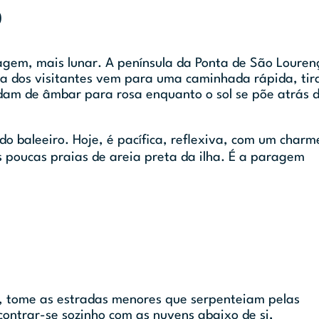
o
lvagem, mais lunar. A península da Ponta de São Louren
ia dos visitantes vem para uma caminhada rápida, tir
udam de âmbar para rosa enquanto o sol se põe atrás 
o baleeiro. Hoje, é pacífica, reflexiva, com um charm
 poucas praias de areia preta da ilha. É a paragem
o, tome as estradas menores que serpenteiam pelas
ontrar-se sozinho com as nuvens abaixo de si,